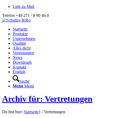
Link zu Mail
Telefon +49 271 / 8 90 46-0
Startseite
Produkte
Unternehmen
Qualität
Alles dicht
Vertretungen
News
Downloads
Kontakt
English
Suche
Menü
Menü
Archiv für: Vertretungen
Du bist hier:
Startseite
1
/
Vertretungen