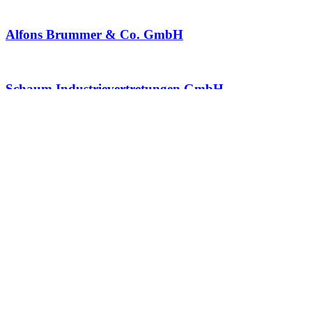
Alfons Brummer & Co. GmbH
Schaum Industrievertretungen GmbH
Bolk Schulter GmbH
Mike Klaiber GmbH
Seite 1 von 2
1
2
Archiv
Anschrift